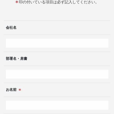
印の付いている項目は必ず記入してください。
不動産事業
リフォーム・介護リノベーション
会社名
Company
ご挨拶
会社概要
部署名・肩書
Contact
不動産についてのお問い合わせ
開発許可申請についてのお問い合わせ
お名前
その他のお問い合わせ
Privacy Policy