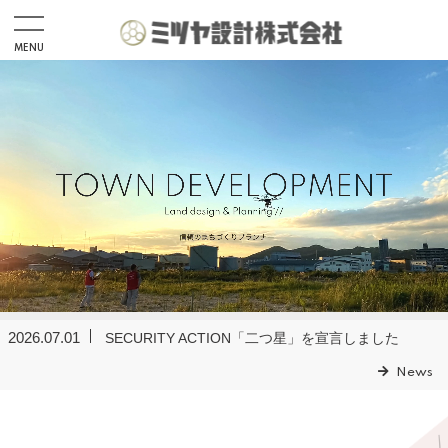
MENU
Home
News
Recruit
応募フォーム
インターンシップ応募フォーム
2026.07.02
夏季休業のお知らせ 期間：8月8日（土）～8月16日
Service
（日）
CIM・UAVドローン事業
2026.07.01
SECURITY ACTION「二つ星」を宣言しました
測量設計・建設コンサルタント
News
開発許可申請