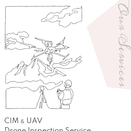
不動産事業
Our Servic
リフォーム・介護リノベーション
Company
ご挨拶
会社概要
Contact
不動産についてのお問い合わせ
開発許可申請についてのお問い合わせ
その他のお問い合わせ
CIM
UAV
&
Privacy Policy
Drone Inspection Service