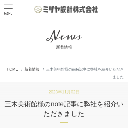
MENU
Home
News
News
Recruit
新着情報
応募フォーム
インターンシップ応募フォーム
HOME
新着情報
三木美術館様のnote記事に弊社を紹介いただき
ました
Service
2023年11月02日
CIM・UAVドローン事業
三木美術館様のnote記事に弊社を紹介い
測量設計・建設コンサルタント
ただきました
開発許可申請