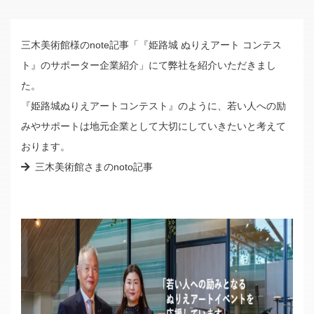
不動産事業
リフォーム・介護リノベーション
三木美術館様のnote記事「『姫路城 ぬりえアート コンテス
ト』のサポーター企業紹介」にて弊社を紹介いただきまし
Company
た。
『姫路城ぬりえアートコンテスト』のように、若い人への励
ご挨拶
みやサポートは地元企業として大切にしていきたいと考えて
会社概要
おります。
三木美術館さまのnoto記事
Contact
不動産についてのお問い合わせ
開発許可申請についてのお問い合わせ
その他のお問い合わせ
Privacy Policy