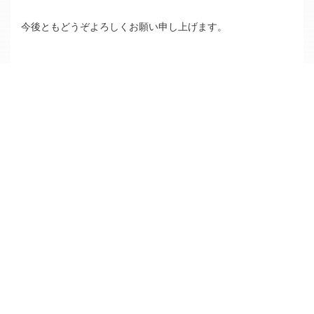
Sitemap
今後ともどうぞよろしくお願い申し上げます。
Instagram
079-424-1130
Office
MAP
〒675-0031 兵庫県加古川市加古川町北在家787番地の2