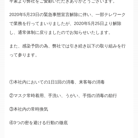
平素より弊社をご愛顧いただきありがとうございます。
不動産事業
2020年5月23日の緊急事態宣言解除に伴い、一部テレワーク
リフォーム・介護リノベーション
で業務を行ってまいりましたが、2020年5月25日より解除
し、通常体制に戻りましたのでお知らせいたします。
Company
また、感染予防の為、弊社では引き続き以下の取り組みを行
ご挨拶
って参ります。
会社概要
Contact
①本社内においての1日1回の消毒、来客毎の消毒
不動産についてのお問い合わせ
②マスク常時着用、手洗い、うがい、手指の消毒の励行
開発許可申請についてのお問い合わせ
③本社内の常時換気
その他のお問い合わせ
④3つの密を避ける行動の徹底
Privacy Policy