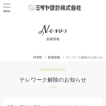
MENU
Home
News
News
Recruit
新着情報
応募フォーム
インターンシップ応募フォーム
HOME
新着情報
テレワーク解除のお知らせ
Service
2020年05月25日
CIM・UAVドローン事業
テレワーク解除のお知らせ
測量設計・建設コンサルタント
開発許可申請