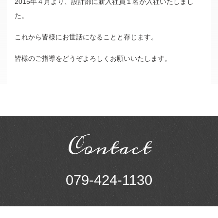
2015年４月より、設計部に新入社員１名が入社いたしまし
不動産事業
た。
リフォーム・介護リノベーション
これから皆様にお世話になることと存じます。
Company
皆様のご指導をどうぞよろしくお願いいたします。
ご挨拶
会社概要
Contact
Contact
不動産についてのお問い合わせ
開発許可申請についてのお問い合わせ
079-424-1130
その他のお問い合わせ
Privacy Policy