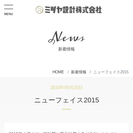
MENU
Home
News
News
Recruit
新着情報
応募フォーム
インターンシップ応募フォーム
HOME
新着情報
ニューフェイス2015
Service
2015年05月25日
CIM・UAVドローン事業
ニューフェイス2015
測量設計・建設コンサルタント
開発許可申請